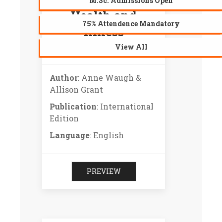
M.Sc. Admissions Open
Health and
75% Attendence Mandatory
illness
View All
(PGDY/0470)
Author
: Anne Waugh &
Allison Grant
Publication
: International
Edition
Language
: English
PREVIEW